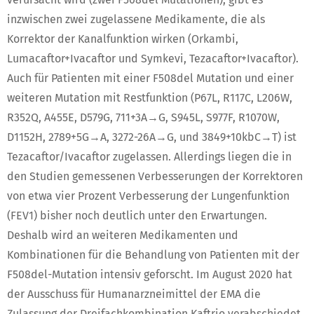
inzwischen zwei zugelassene Medikamente, die als
Korrektor der Kanalfunktion wirken (Orkambi,
Lumacaftor+Ivacaftor und Symkevi, Tezacaftor+Ivacaftor).
Auch für Patienten mit einer F508del Mutation und einer
weiteren Mutation mit Restfunktion (P67L, R117C, L206W,
R352Q, A455E, D579G, 711+3A→G, S945L, S977F, R1070W,
D1152H, 2789+5G→A, 3272-26A→G, und 3849+10kbC→T) ist
Tezacaftor/Ivacaftor zugelassen. Allerdings liegen die in
den Studien gemessenen Verbesserungen der Korrektoren
von etwa vier Prozent Verbesserung der Lungenfunktion
(FEV1) bisher noch deutlich unter den Erwartungen.
Deshalb wird an weiteren Medikamenten und
Kombinationen für die Behandlung von Patienten mit der
F508del-Mutation intensiv geforscht. Im August 2020 hat
der Ausschuss für Humanarzneimittel der EMA die
Zulassung der Dreifachkombination Kaftrio verabschiedet.