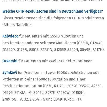
Welche CFTR-Modulatoren sind in Deutschland verfügbar?
Bisher zugelassenen sind die folgenden CFTR-Modulatoren
(Alter s. Tabelle):
Kalydeco
für Patienten mit G551D Mutation und
bestimmten anderen seltenen Mutationen (G551D, G1244E,
G1349D, G178R, G551S, S1251N, S1255P, S549N, S549R, R117H).
Orkambi
für Patienten mit zwei F508del-Mutationen
Symkevi
für Patienten mit zwei F508del-Mutationen oder
Patienten mit einer F508del-Mutation und einer
Restfunktionsmutation (P67L, R117C, L206W, R352Q, A455E,
D579G, 711+3A→G, S945L, S977F, R1070W, D1152H,
2789+5G→A, 3272-26A→G und 3849+10kbC→T).