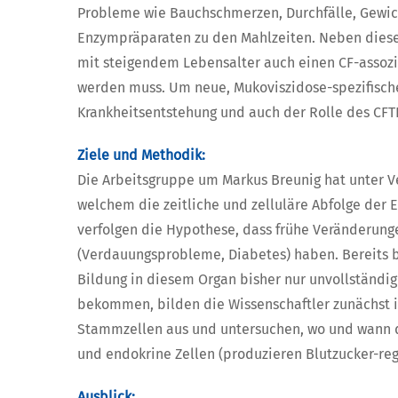
Probleme wie Bauchschmerzen, Durchfälle, Gewich
Enzympräparaten zu den Mahlzeiten. Neben dieser
mit steigendem Lebensalter auch einen CF-assoziie
werden muss. Um neue, Mukoviszidose-spezifische
Krankheitsentstehung und auch der Rolle des CFT
Ziele und Methodik:
Die Arbeitsgruppe um Markus Breunig hat unter 
welchem die zeitliche und zelluläre Abfolge der
verfolgen die Hypothese, dass frühe Veränderun
(Verdauungsprobleme, Diabetes) haben. Bereits b
Bildung in diesem Organ bisher nur unvollständi
bekommen, bilden die Wissenschaftler zunächst 
Stammzellen aus und untersuchen, wo und wann d
und endokrine Zellen (produzieren Blutzucker-reg
Ausblick: