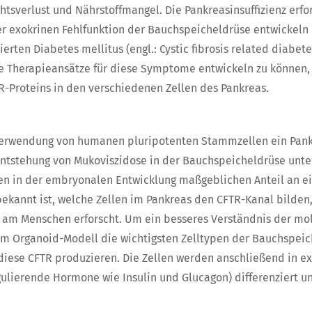
tsverlust und Nährstoffmangel. Die Pankreasinsuffizienz erf
 exokrinen Fehlfunktion der Bauchspeicheldrüse entwickeln r
rten Diabetes mellitus (engl.: Cystic fibrosis related diabet
 Therapieansätze für diese Symptome entwickeln zu können, 
R-Proteins in den verschiedenen Zellen des Pankreas.
Verwendung von humanen pluripotenten Stammzellen ein Pankr
 Entstehung von Mukoviszidose in der Bauchspeicheldrüse unte
gen in der embryonalen Entwicklung maßgeblichen Anteil an 
ekannt ist, welche Zellen im Pankreas den CFTR-Kanal bilden,
g am Menschen erforscht. Um ein besseres Verständnis der m
im Organoid-Modell die wichtigsten Zelltypen der Bauchspe
iese CFTR produzieren. Die Zellen werden anschließend in e
ulierende Hormone wie Insulin und Glucagon) differenziert un