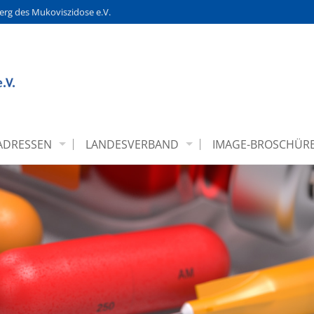
rg des Mukoviszidose e.V.
ADRESSEN
LANDESVERBAND
IMAGE-BROSCHÜR