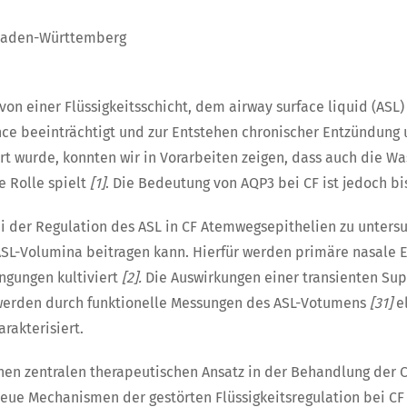
 Baden-Württemberg
n einer Flüssigkeitsschicht, dem airway surface liquid (ASL) b
ce beeinträchtigt und zur Entstehen chronischer Entzündung u
rt wurde, konnten wir in Vorarbeiten zeigen, dass auch die Wa
e Rolle spielt
[1]
. Die Bedeutung von AQP3 bei CF ist jedoch b
bei der Regulation des ASL in CF Atemwegsepithelien zu unters
ASL-Volumina beitragen kann. Hierfür werden primäre nasale 
ngungen kultiviert
[2].
Die Auswirkungen einer transienten Su
 werden durch funktionelle Messungen des ASL-Votumens
[31]
el
akterisiert.
nen zentralen therapeutischen Ansatz in der Behandlung der CF
ue Mechanismen der gestörten Flüssigkeitsregulation bei CF z